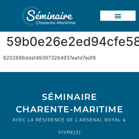
59b0e26e2ed94cfe58
8202686dda1493973264937ea1d7edf8
SÉMINAIRE
CHARENTE-MARITIME
AVEC LA RÉSIDENCE DE L'ARSENAL ROYAL &
VIVRE[S]